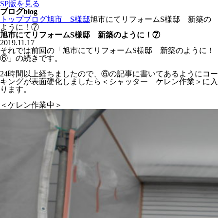
SP版を見る
ブログ
blog
トップ
ブログ
旭市 S様邸
旭市にてリフォームS様邸 新築の
ように！⑦
旭市にてリフォームS様邸 新築のように！⑦
2019.11.17
それでは前回の「旭市にてリフォームS様邸 新築のように！
⑥」の続きです。
24時間以上経ちましたので、⑥の記事に書いてあるようにコー
キングが表面硬化しましたら＜シャッター ケレン作業＞に入
ります。
＜ケレン作業中＞