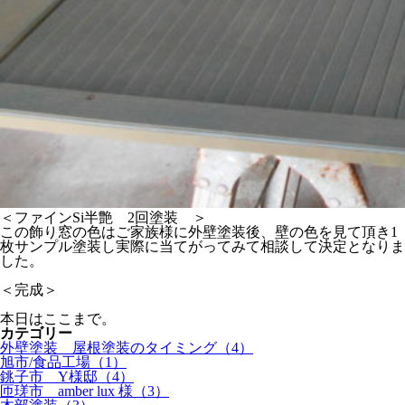
＜ファインSi半艶 2回塗装 ＞
この飾り窓の色はご家族様に外壁塗装後、壁の色を見て頂き1
枚サンプル塗装し実際に当てがってみて相談して決定となりま
した。
＜完成＞
本日はここまで。
カテゴリー
外壁塗装 屋根塗装のタイミング（4）
旭市/食品工場（1）
銚子市 Y様邸（4）
匝瑳市 amber lux 様（3）