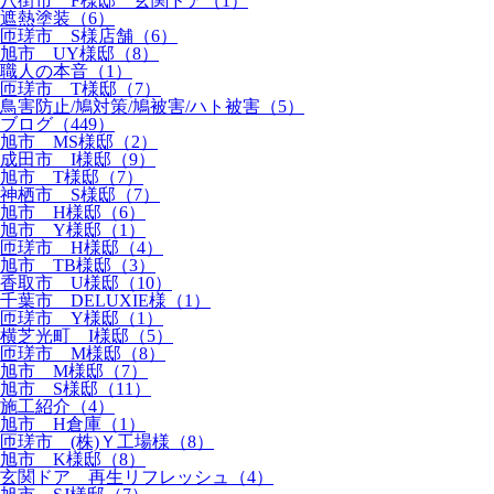
八街市 F様邸 玄関ドア（1）
遮熱塗装（6）
匝瑳市 S様店舗（6）
旭市 UY様邸（8）
職人の本音（1）
匝瑳市 T様邸（7）
鳥害防止/鳩対策/鳩被害/ハト被害（5）
ブログ（449）
旭市 MS様邸（2）
成田市 I様邸（9）
旭市 T様邸（7）
神栖市 S様邸（7）
旭市 H様邸（6）
旭市 Y様邸（1）
匝瑳市 H様邸（4）
旭市 TB様邸（3）
香取市 U様邸（10）
千葉市 DELUXIE様（1）
匝瑳市 Y様邸（1）
横芝光町 I様邸（5）
匝瑳市 M様邸（8）
旭市 M様邸（7）
旭市 S様邸（11）
施工紹介（4）
旭市 H倉庫（1）
匝瑳市 (株)Ｙ工場様（8）
旭市 K様邸（8）
玄関ドア 再生リフレッシュ（4）