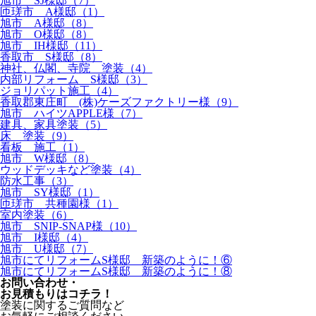
旭市 SJ様邸（7）
匝瑳市 A様邸（1）
旭市 A様邸（8）
旭市 O様邸（8）
旭市 IH様邸（11）
香取市 S様邸（8）
神社、仏閣、寺院 塗装（4）
内部リフォーム S様邸（3）
ジョリパット施工（4）
香取郡東庄町 (株)ケーズファクトリー様（9）
旭市 ハイツAPPLE様（7）
建具、家具塗装（5）
床 塗装（9）
看板 施工（1）
旭市 W様邸（8）
ウッドデッキなど塗装（4）
防水工事（3）
旭市 SY様邸（1）
匝瑳市 共種園様（1）
室内塗装（6）
旭市 SNIP-SNAP様（10）
旭市 I様邸（4）
旭市 U様邸（7）
旭市にてリフォームS様邸 新築のように！⑥
旭市にてリフォームS様邸 新築のように！⑧
お問い合わせ
・
お⾒積もりはコチラ！
塗装に関するご質問など