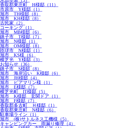
木部塗装（3）
香取郡東庄町 H様邸（11）
市原市 Y様邸（1）
旭市 TH様邸（8）
旭市 KH様邸（8）
古民家（2）
コーキング（1）
旭市 MB様邸（6）
銚子市 T様邸（7）
旭市 N様邸（1）
旭市 OM様邸（8）
匝瑳市 N様邸（1）
旭市 KS様（6）
横芝光 Y様邸（3）
お知らせ（36）
銚子市 S様邸（8）
旭市 海岸沿い K様邸（6）
旭市 JH様邸（4）
旭市 ピアマリン様（1）
旭市 E様邸（7）
横芝光町 IT様邸（5）
旭市 K様邸 玄関ドア（1）
旭市 F様邸（7）
香取郡多古町 Ｈ様邸（1）
香取郡東庄町 N様邸（6）
駐車場ライン（1）
旭市 (株)サトルネス工機様（5）
キャンピングカー 雨漏り修理（4）