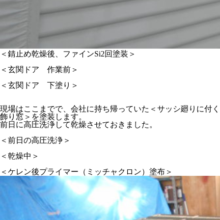
＜錆止め乾燥後、ファインSi2回塗装＞
＜玄関ドア 作業前＞
＜玄関ドア 下塗り＞
現場はここまでで、会社に持ち帰っていた＜サッシ廻りに付く
飾り窓＞を塗装します。
前日に高圧洗浄して乾燥させておきました。
＜前日の高圧洗浄＞
＜乾燥中＞
＜ケレン後プライマー（ミッチャクロン）塗布＞