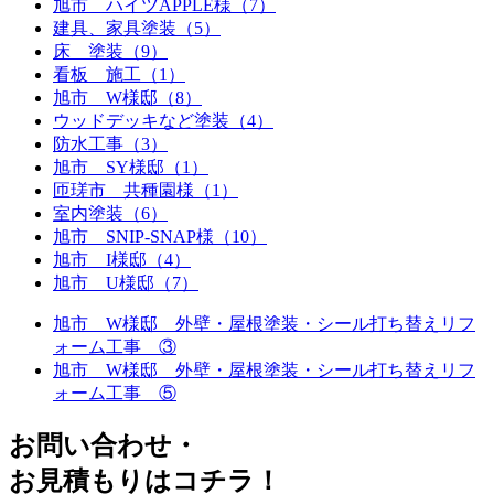
旭市 ハイツAPPLE様（7）
建具、家具塗装（5）
床 塗装（9）
看板 施工（1）
旭市 W様邸（8）
ウッドデッキなど塗装（4）
防水工事（3）
旭市 SY様邸（1）
匝瑳市 共種園様（1）
室内塗装（6）
旭市 SNIP-SNAP様（10）
旭市 I様邸（4）
旭市 U様邸（7）
旭市 W様邸 外壁・屋根塗装・シール打ち替えリフ
ォーム工事 ③
旭市 W様邸 外壁・屋根塗装・シール打ち替えリフ
ォーム工事 ⑤
お問い合わせ
・
お⾒積もりはコチラ！