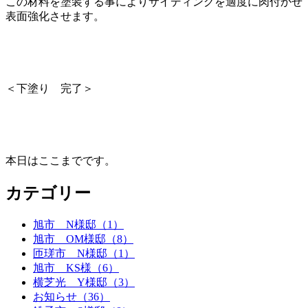
この材料を塗装する事によりサイディングを適度に肉付かせ
表面強化させます。
＜下塗り 完了＞
本日はここまでです。
カテゴリー
旭市 N様邸（1）
旭市 OM様邸（8）
匝瑳市 N様邸（1）
旭市 KS様（6）
横芝光 Y様邸（3）
お知らせ（36）