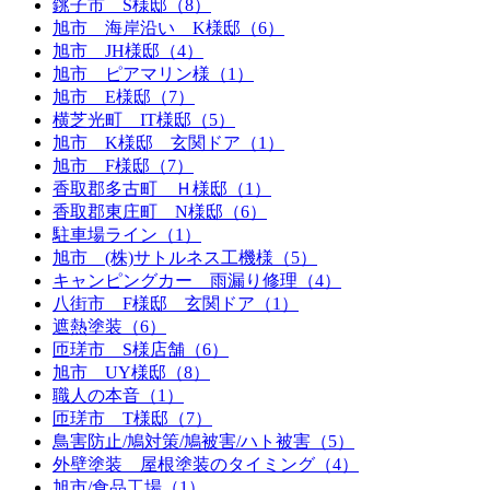
銚子市 S様邸（8）
旭市 海岸沿い K様邸（6）
旭市 JH様邸（4）
旭市 ピアマリン様（1）
旭市 E様邸（7）
横芝光町 IT様邸（5）
旭市 K様邸 玄関ドア（1）
旭市 F様邸（7）
香取郡多古町 Ｈ様邸（1）
香取郡東庄町 N様邸（6）
駐車場ライン（1）
旭市 (株)サトルネス工機様（5）
キャンピングカー 雨漏り修理（4）
八街市 F様邸 玄関ドア（1）
遮熱塗装（6）
匝瑳市 S様店舗（6）
旭市 UY様邸（8）
職人の本音（1）
匝瑳市 T様邸（7）
鳥害防止/鳩対策/鳩被害/ハト被害（5）
外壁塗装 屋根塗装のタイミング（4）
旭市/食品工場（1）