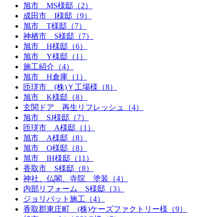
旭市 MS様邸（2）
成田市 I様邸（9）
旭市 T様邸（7）
神栖市 S様邸（7）
旭市 H様邸（6）
旭市 Y様邸（1）
施工紹介（4）
旭市 H倉庫（1）
匝瑳市 (株)Ｙ工場様（8）
旭市 K様邸（8）
玄関ドア 再生リフレッシュ（4）
旭市 SJ様邸（7）
匝瑳市 A様邸（1）
旭市 A様邸（8）
旭市 O様邸（8）
旭市 IH様邸（11）
香取市 S様邸（8）
神社、仏閣、寺院 塗装（4）
内部リフォーム S様邸（3）
ジョリパット施工（4）
香取郡東庄町 (株)ケーズファクトリー様（9）