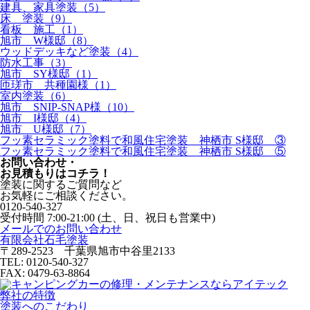
建具、家具塗装（5）
床 塗装（9）
看板 施工（1）
旭市 W様邸（8）
ウッドデッキなど塗装（4）
防水工事（3）
旭市 SY様邸（1）
匝瑳市 共種園様（1）
室内塗装（6）
旭市 SNIP-SNAP様（10）
旭市 I様邸（4）
旭市 U様邸（7）
フッ素セラミック塗料で和風住宅塗装 神栖市 S様邸 ③
フッ素セラミック塗料で和風住宅塗装 神栖市 S様邸 ⑤
お問い合わせ
・
お⾒積もりはコチラ！
塗装に関するご質問など
お気軽にご相談ください。
0120-540-327
受付時間 7:00-21:00 (土、日、祝日も営業中)
メールでのお問い合わせ
有限会社石毛塗装
〒289-2523 千葉県旭市中谷里2133
TEL: 0120-540-327
FAX: 0479-63-8864
弊社の特徴
塗装へのこだわり