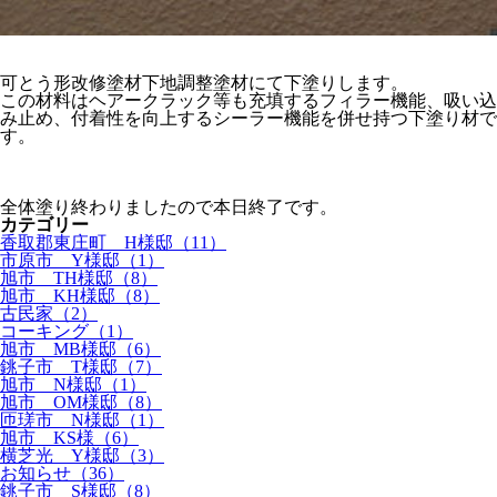
可とう形改修塗材下地調整塗材にて下塗りします。
この材料はヘアークラック等も充填するフィラー機能、吸い込
み止め、付着性を向上するシーラー機能を併せ持つ下塗り材で
す。
全体塗り終わりましたので本日終了です。
カテゴリー
香取郡東庄町 H様邸（11）
市原市 Y様邸（1）
旭市 TH様邸（8）
旭市 KH様邸（8）
古民家（2）
コーキング（1）
旭市 MB様邸（6）
銚子市 T様邸（7）
旭市 N様邸（1）
旭市 OM様邸（8）
匝瑳市 N様邸（1）
旭市 KS様（6）
横芝光 Y様邸（3）
お知らせ（36）
銚子市 S様邸（8）