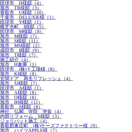
匝瑳市 H様邸（4）
旭市 TB様邸（3）
香取市 U様邸（10）
千葉市 DELUXIE様（1）
匝瑳市 Y様邸（1）
横芝光町 I様邸（5）
匝瑳市 M様邸（8）
旭市 M様邸（7）
旭市 S様邸（11）
旭市 MS様邸（2）
成田市 I様邸（9）
旭市 T様邸（7）
施工紹介（4）
旭市 H倉庫（1）
匝瑳市 (株)Ｙ工場様（8）
旭市 K様邸（8）
玄関ドア 再生リフレッシュ（4）
旭市 SJ様邸（7）
匝瑳市 A様邸（1）
旭市 A様邸（8）
旭市 O様邸（8）
旭市 IH様邸（11）
香取市 S様邸（8）
神社、仏閣、寺院 塗装（4）
内部リフォーム S様邸（3）
ジョリパット施工（4）
香取郡東庄町 (株)ケーズファクトリー様（9）
旭市 ハイツAPPLE様（7）