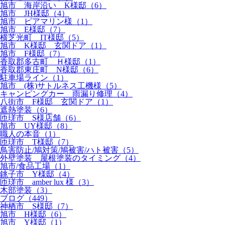
旭市 海岸沿い K様邸（6）
旭市 JH様邸（4）
旭市 ピアマリン様（1）
旭市 E様邸（7）
横芝光町 IT様邸（5）
旭市 K様邸 玄関ドア（1）
旭市 F様邸（7）
香取郡多古町 Ｈ様邸（1）
香取郡東庄町 N様邸（6）
駐車場ライン（1）
旭市 (株)サトルネス工機様（5）
キャンピングカー 雨漏り修理（4）
八街市 F様邸 玄関ドア（1）
遮熱塗装（6）
匝瑳市 S様店舗（6）
旭市 UY様邸（8）
職人の本音（1）
匝瑳市 T様邸（7）
鳥害防止/鳩対策/鳩被害/ハト被害（5）
外壁塗装 屋根塗装のタイミング（4）
旭市/食品工場（1）
銚子市 Y様邸（4）
匝瑳市 amber lux 様（3）
木部塗装（3）
ブログ（449）
神栖市 S様邸（7）
旭市 H様邸（6）
旭市 Y様邸（1）