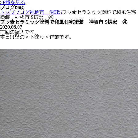
SP版を見る
ブログ
blog
トップ
ブログ
神栖市 S様邸
フッ素セラミック塗料で和風住宅
塗装 神栖市 S様邸 ④
フッ素セラミック塗料で和風住宅塗装 神栖市 S様邸 ④
2020.06.07
前回の続きです。
本日は壁の＜下塗り＞作業です。