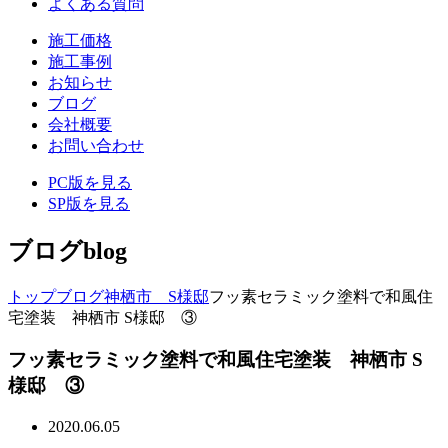
よくある質問
施工価格
施工事例
お知らせ
ブログ
会社概要
お問い合わせ
PC版を見る
SP版を見る
ブログ
blog
トップ
ブログ
神栖市 S様邸
フッ素セラミック塗料で和風住
宅塗装 神栖市 S様邸 ③
フッ素セラミック塗料で和風住宅塗装 神栖市 S
様邸 ③
2020.06.05