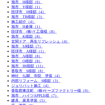
旭市 H様邸（6）
旭市 Y様邸（1）
匝瑳市 H様邸（4）
旭市 TB様邸（3）
施工紹介（4）
旭市 H倉庫（1）
匝瑳市 (株)Ｙ工場様（8）
旭市 K様邸（8）
玄関ドア 再生リフレッシュ（4）
旭市 SJ様邸（7）
匝瑳市 A様邸（1）
旭市 A様邸（8）
旭市 O様邸（8）
旭市 IH様邸（11）
香取市 S様邸（8）
神社、仏閣、寺院 塗装（4）
内部リフォーム S様邸（3）
ジョリパット施工（4）
香取郡東庄町 (株)ケーズファクトリー様（9）
旭市 ハイツAPPLE様（7）
建具、家具塗装（5）