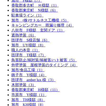
旭市 F様邸（7）
香取郡多古町 Ｈ様邸（1）
香取郡東庄町 N様邸（6）
駐車場ライン（1）
旭市 (株)サトルネス工機様（5）
キャンピングカー 雨漏り修理（4）
八街市 F様邸 玄関ドア（1）
遮熱塗装（6）
匝瑳市 S様店舗（6）
旭市 UY様邸（8）
職人の本音（1）
匝瑳市 T様邸（7）
鳥害防止/鳩対策/鳩被害/ハト被害（5）
外壁塗装 屋根塗装のタイミング（4）
旭市/食品工場（1）
銚子市 Y様邸（4）
匝瑳市 amber lux 様（3）
木部塗装（3）
香取郡東庄町 H様邸（11）
市原市 Y様邸（1）
旭市 TH様邸（8）
旭市 KH様邸（8）