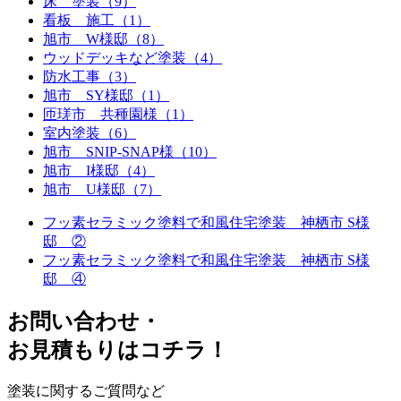
床 塗装（9）
看板 施工（1）
旭市 W様邸（8）
ウッドデッキなど塗装（4）
防水工事（3）
旭市 SY様邸（1）
匝瑳市 共種園様（1）
室内塗装（6）
旭市 SNIP-SNAP様（10）
旭市 I様邸（4）
旭市 U様邸（7）
フッ素セラミック塗料で和風住宅塗装 神栖市 S様
邸 ②
フッ素セラミック塗料で和風住宅塗装 神栖市 S様
邸 ④
お問い合わせ
・
お⾒積もりはコチラ！
塗装に関するご質問など