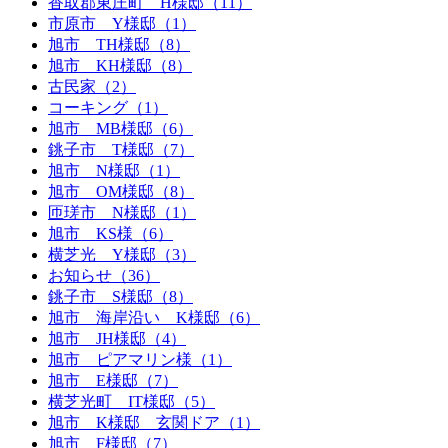
香取郡東庄町 H様邸（11）
市原市 Y様邸（1）
旭市 TH様邸（8）
旭市 KH様邸（8）
古民家（2）
コーキング（1）
旭市 MB様邸（6）
銚子市 T様邸（7）
旭市 N様邸（1）
旭市 OM様邸（8）
匝瑳市 N様邸（1）
旭市 KS様（6）
横芝光 Y様邸（3）
お知らせ（36）
銚子市 S様邸（8）
旭市 海岸沿い K様邸（6）
旭市 JH様邸（4）
旭市 ピアマリン様（1）
旭市 E様邸（7）
横芝光町 IT様邸（5）
旭市 K様邸 玄関ドア（1）
旭市 F様邸（7）