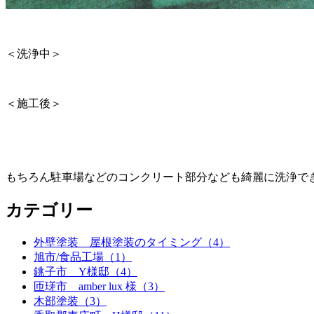
＜洗浄中＞
＜施工後＞
もちろん駐車場などのコンクリート部分なども綺麗に洗浄で
カテゴリー
外壁塗装 屋根塗装のタイミング（4）
旭市/食品工場（1）
銚子市 Y様邸（4）
匝瑳市 amber lux 様（3）
木部塗装（3）