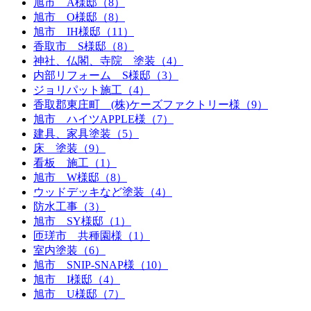
旭市 A様邸（8）
旭市 O様邸（8）
旭市 IH様邸（11）
香取市 S様邸（8）
神社、仏閣、寺院 塗装（4）
内部リフォーム S様邸（3）
ジョリパット施工（4）
香取郡東庄町 (株)ケーズファクトリー様（9）
旭市 ハイツAPPLE様（7）
建具、家具塗装（5）
床 塗装（9）
看板 施工（1）
旭市 W様邸（8）
ウッドデッキなど塗装（4）
防水工事（3）
旭市 SY様邸（1）
匝瑳市 共種園様（1）
室内塗装（6）
旭市 SNIP-SNAP様（10）
旭市 I様邸（4）
旭市 U様邸（7）