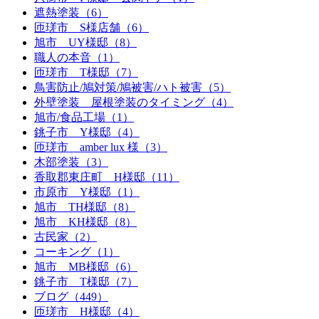
遮熱塗装（6）
匝瑳市 S様店舗（6）
旭市 UY様邸（8）
職人の本音（1）
匝瑳市 T様邸（7）
鳥害防止/鳩対策/鳩被害/ハト被害（5）
外壁塗装 屋根塗装のタイミング（4）
旭市/食品工場（1）
銚子市 Y様邸（4）
匝瑳市 amber lux 様（3）
木部塗装（3）
香取郡東庄町 H様邸（11）
市原市 Y様邸（1）
旭市 TH様邸（8）
旭市 KH様邸（8）
古民家（2）
コーキング（1）
旭市 MB様邸（6）
銚子市 T様邸（7）
ブログ（449）
匝瑳市 H様邸（4）