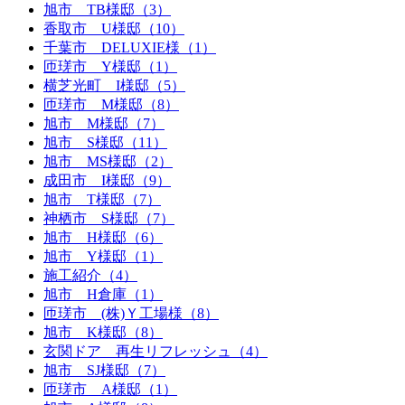
旭市 TB様邸（3）
香取市 U様邸（10）
千葉市 DELUXIE様（1）
匝瑳市 Y様邸（1）
横芝光町 I様邸（5）
匝瑳市 M様邸（8）
旭市 M様邸（7）
旭市 S様邸（11）
旭市 MS様邸（2）
成田市 I様邸（9）
旭市 T様邸（7）
神栖市 S様邸（7）
旭市 H様邸（6）
旭市 Y様邸（1）
施工紹介（4）
旭市 H倉庫（1）
匝瑳市 (株)Ｙ工場様（8）
旭市 K様邸（8）
玄関ドア 再生リフレッシュ（4）
旭市 SJ様邸（7）
匝瑳市 A様邸（1）