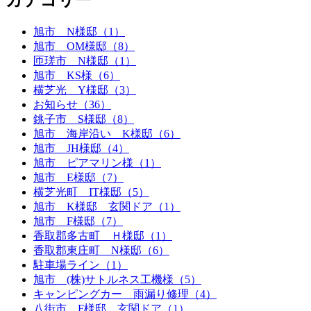
旭市 N様邸（1）
旭市 OM様邸（8）
匝瑳市 N様邸（1）
旭市 KS様（6）
横芝光 Y様邸（3）
お知らせ（36）
銚子市 S様邸（8）
旭市 海岸沿い K様邸（6）
旭市 JH様邸（4）
旭市 ピアマリン様（1）
旭市 E様邸（7）
横芝光町 IT様邸（5）
旭市 K様邸 玄関ドア（1）
旭市 F様邸（7）
香取郡多古町 Ｈ様邸（1）
香取郡東庄町 N様邸（6）
駐車場ライン（1）
旭市 (株)サトルネス工機様（5）
キャンピングカー 雨漏り修理（4）
八街市 F様邸 玄関ドア（1）