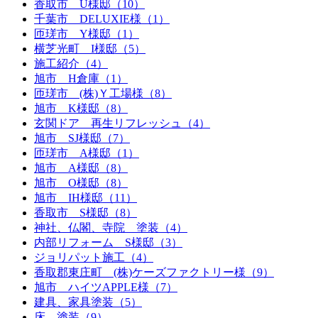
香取市 U様邸（10）
千葉市 DELUXIE様（1）
匝瑳市 Y様邸（1）
横芝光町 I様邸（5）
施工紹介（4）
旭市 H倉庫（1）
匝瑳市 (株)Ｙ工場様（8）
旭市 K様邸（8）
玄関ドア 再生リフレッシュ（4）
旭市 SJ様邸（7）
匝瑳市 A様邸（1）
旭市 A様邸（8）
旭市 O様邸（8）
旭市 IH様邸（11）
香取市 S様邸（8）
神社、仏閣、寺院 塗装（4）
内部リフォーム S様邸（3）
ジョリパット施工（4）
香取郡東庄町 (株)ケーズファクトリー様（9）
旭市 ハイツAPPLE様（7）
建具、家具塗装（5）
床 塗装（9）