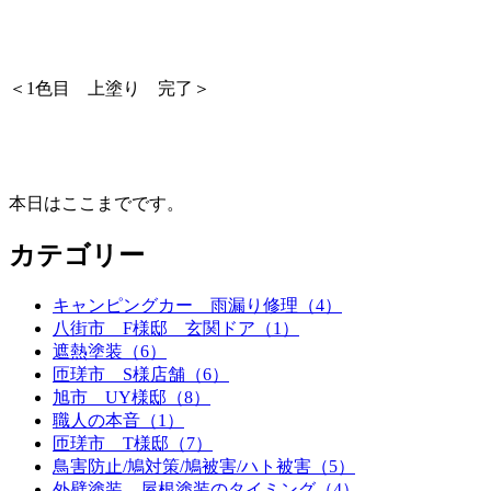
＜1色目 上塗り 完了＞
本日はここまでです。
カテゴリー
キャンピングカー 雨漏り修理（4）
八街市 F様邸 玄関ドア（1）
遮熱塗装（6）
匝瑳市 S様店舗（6）
旭市 UY様邸（8）
職人の本音（1）
匝瑳市 T様邸（7）
鳥害防止/鳩対策/鳩被害/ハト被害（5）
外壁塗装 屋根塗装のタイミング（4）