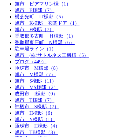
旭市 ピアマリン様（1）
旭市 E様邸（7）
横芝光町 IT様邸（5）
旭市 K様邸 玄関ドア（1）
旭市 F様邸（7）
香取郡多古町 Ｈ様邸（1）
香取郡東庄町 N様邸（6）
駐車場ライン（1）
旭市 (株)サトルネス工機様（5）
ブログ（449）
匝瑳市 M様邸（8）
旭市 M様邸（7）
旭市 S様邸（11）
旭市 MS様邸（2）
成田市 I様邸（9）
旭市 T様邸（7）
神栖市 S様邸（7）
旭市 H様邸（6）
旭市 Y様邸（1）
匝瑳市 H様邸（4）
旭市 TB様邸（3）