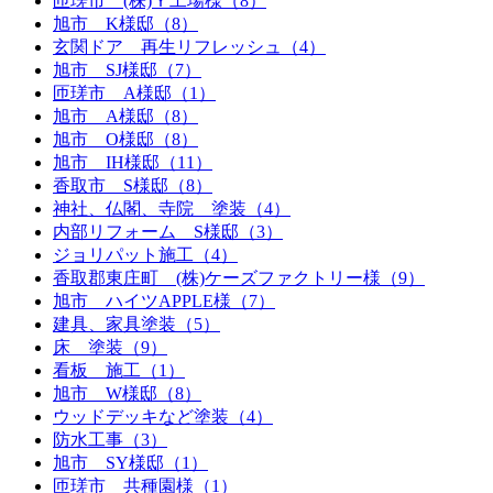
匝瑳市 (株)Ｙ工場様（8）
旭市 K様邸（8）
玄関ドア 再生リフレッシュ（4）
旭市 SJ様邸（7）
匝瑳市 A様邸（1）
旭市 A様邸（8）
旭市 O様邸（8）
旭市 IH様邸（11）
香取市 S様邸（8）
神社、仏閣、寺院 塗装（4）
内部リフォーム S様邸（3）
ジョリパット施工（4）
香取郡東庄町 (株)ケーズファクトリー様（9）
旭市 ハイツAPPLE様（7）
建具、家具塗装（5）
床 塗装（9）
看板 施工（1）
旭市 W様邸（8）
ウッドデッキなど塗装（4）
防水工事（3）
旭市 SY様邸（1）
匝瑳市 共種園様（1）