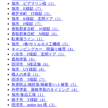
旭市 ピアマリン様（1）
旭市 E様邸（7）
横芝光町 IT様邸（5）
旭市 K様邸 玄関ドア（1）
旭市 F様邸（7）
香取郡多古町 Ｈ様邸（1）
香取郡東庄町 N様邸（6）
駐車場ライン（1）
旭市 (株)サトルネス工機様（5）
キャンピングカー 雨漏り修理（4）
八街市 F様邸 玄関ドア（1）
遮熱塗装（6）
匝瑳市 S様店舗（6）
旭市 UY様邸（8）
職人の本音（1）
匝瑳市 T様邸（7）
鳥害防止/鳩対策/鳩被害/ハト被害（5）
外壁塗装 屋根塗装のタイミング（4）
旭市/食品工場（1）
銚子市 Y様邸（4）
匝瑳市 amber lux 様（3）