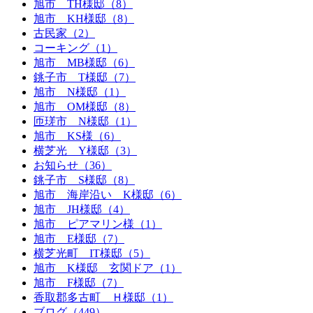
旭市 TH様邸（8）
旭市 KH様邸（8）
古民家（2）
コーキング（1）
旭市 MB様邸（6）
銚子市 T様邸（7）
旭市 N様邸（1）
旭市 OM様邸（8）
匝瑳市 N様邸（1）
旭市 KS様（6）
横芝光 Y様邸（3）
お知らせ（36）
銚子市 S様邸（8）
旭市 海岸沿い K様邸（6）
旭市 JH様邸（4）
旭市 ピアマリン様（1）
旭市 E様邸（7）
横芝光町 IT様邸（5）
旭市 K様邸 玄関ドア（1）
旭市 F様邸（7）
香取郡多古町 Ｈ様邸（1）
ブログ（449）