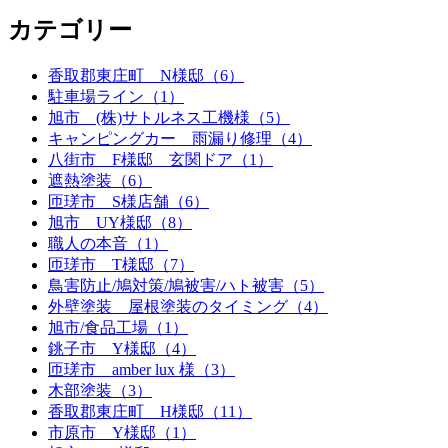
カテゴリー
香取郡東庄町 N様邸（6）
駐車場ライン（1）
旭市 (株)サトルネス工機様（5）
キャンピングカー 雨漏り修理（4）
八街市 F様邸 玄関ドア（1）
遮熱塗装（6）
匝瑳市 S様店舗（6）
旭市 UY様邸（8）
職人の本音（1）
匝瑳市 T様邸（7）
鳥害防止/鳩対策/鳩被害/ハト被害（5）
外壁塗装 屋根塗装のタイミング（4）
旭市/食品工場（1）
銚子市 Y様邸（4）
匝瑳市 amber lux 様（3）
木部塗装（3）
香取郡東庄町 H様邸（11）
市原市 Y様邸（1）