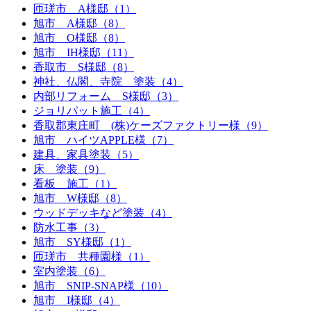
匝瑳市 A様邸（1）
旭市 A様邸（8）
旭市 O様邸（8）
旭市 IH様邸（11）
香取市 S様邸（8）
神社、仏閣、寺院 塗装（4）
内部リフォーム S様邸（3）
ジョリパット施工（4）
香取郡東庄町 (株)ケーズファクトリー様（9）
旭市 ハイツAPPLE様（7）
建具、家具塗装（5）
床 塗装（9）
看板 施工（1）
旭市 W様邸（8）
ウッドデッキなど塗装（4）
防水工事（3）
旭市 SY様邸（1）
匝瑳市 共種園様（1）
室内塗装（6）
旭市 SNIP-SNAP様（10）
旭市 I様邸（4）