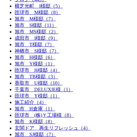
横芝光町 I様邸（5）
匝瑳市 M様邸（8）
旭市 M様邸（7）
旭市 S様邸（11）
旭市 MS様邸（2）
成田市 I様邸（9）
旭市 T様邸（7）
神栖市 S様邸（7）
旭市 H様邸（6）
旭市 Y様邸（1）
匝瑳市 H様邸（4）
旭市 TB様邸（3）
香取市 U様邸（10）
千葉市 DELUXIE様（1）
匝瑳市 Y様邸（1）
施工紹介（4）
旭市 H倉庫（1）
匝瑳市 (株)Ｙ工場様（8）
旭市 K様邸（8）
玄関ドア 再生リフレッシュ（4）
旭市 SJ様邸（7）