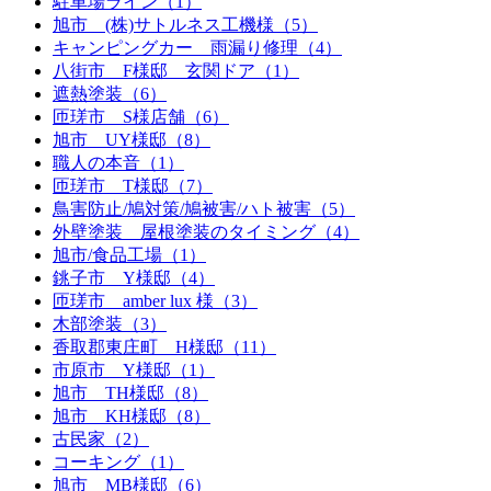
駐車場ライン（1）
旭市 (株)サトルネス工機様（5）
キャンピングカー 雨漏り修理（4）
八街市 F様邸 玄関ドア（1）
遮熱塗装（6）
匝瑳市 S様店舗（6）
旭市 UY様邸（8）
職人の本音（1）
匝瑳市 T様邸（7）
鳥害防止/鳩対策/鳩被害/ハト被害（5）
外壁塗装 屋根塗装のタイミング（4）
旭市/食品工場（1）
銚子市 Y様邸（4）
匝瑳市 amber lux 様（3）
木部塗装（3）
香取郡東庄町 H様邸（11）
市原市 Y様邸（1）
旭市 TH様邸（8）
旭市 KH様邸（8）
古民家（2）
コーキング（1）
旭市 MB様邸（6）