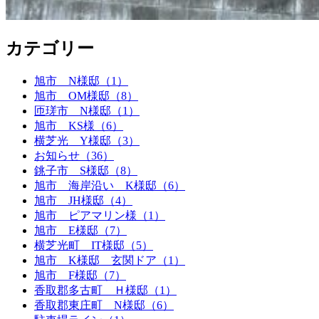
カテゴリー
旭市 N様邸（1）
旭市 OM様邸（8）
匝瑳市 N様邸（1）
旭市 KS様（6）
横芝光 Y様邸（3）
お知らせ（36）
銚子市 S様邸（8）
旭市 海岸沿い K様邸（6）
旭市 JH様邸（4）
旭市 ピアマリン様（1）
旭市 E様邸（7）
横芝光町 IT様邸（5）
旭市 K様邸 玄関ドア（1）
旭市 F様邸（7）
香取郡多古町 Ｈ様邸（1）
香取郡東庄町 N様邸（6）