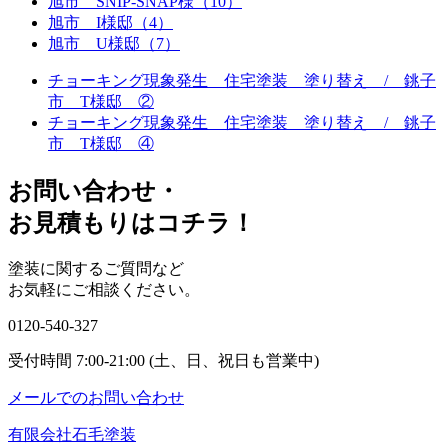
旭市 SNIP-SNAP様（10）
旭市 I様邸（4）
旭市 U様邸（7）
チョーキング現象発生 住宅塗装 塗り替え / 銚子
市 T様邸 ②
チョーキング現象発生 住宅塗装 塗り替え / 銚子
市 T様邸 ④
お問い合わせ
・
お⾒積もりはコチラ！
塗装に関するご質問など
お気軽にご相談ください。
0120-540-327
受付時間 7:00-21:00 (土、日、祝日も営業中)
メールでのお問い合わせ
有限会社石毛塗装