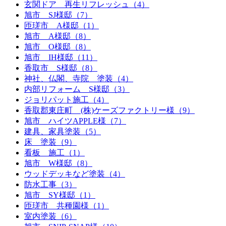
玄関ドア 再生リフレッシュ（4）
旭市 SJ様邸（7）
匝瑳市 A様邸（1）
旭市 A様邸（8）
旭市 O様邸（8）
旭市 IH様邸（11）
香取市 S様邸（8）
神社、仏閣、寺院 塗装（4）
内部リフォーム S様邸（3）
ジョリパット施工（4）
香取郡東庄町 (株)ケーズファクトリー様（9）
旭市 ハイツAPPLE様（7）
建具、家具塗装（5）
床 塗装（9）
看板 施工（1）
旭市 W様邸（8）
ウッドデッキなど塗装（4）
防水工事（3）
旭市 SY様邸（1）
匝瑳市 共種園様（1）
室内塗装（6）