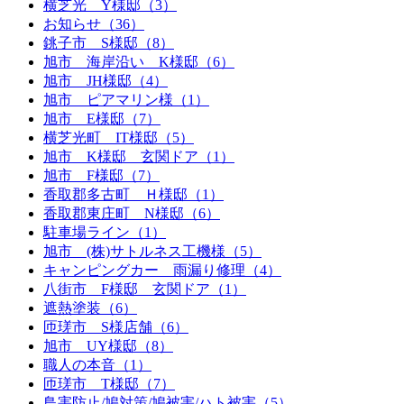
横芝光 Y様邸（3）
お知らせ（36）
銚子市 S様邸（8）
旭市 海岸沿い K様邸（6）
旭市 JH様邸（4）
旭市 ピアマリン様（1）
旭市 E様邸（7）
横芝光町 IT様邸（5）
旭市 K様邸 玄関ドア（1）
旭市 F様邸（7）
香取郡多古町 Ｈ様邸（1）
香取郡東庄町 N様邸（6）
駐車場ライン（1）
旭市 (株)サトルネス工機様（5）
キャンピングカー 雨漏り修理（4）
八街市 F様邸 玄関ドア（1）
遮熱塗装（6）
匝瑳市 S様店舗（6）
旭市 UY様邸（8）
職人の本音（1）
匝瑳市 T様邸（7）
鳥害防止/鳩対策/鳩被害/ハト被害（5）