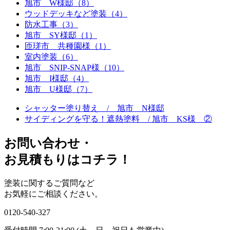
旭市 W様邸（8）
ウッドデッキなど塗装（4）
防水工事（3）
旭市 SY様邸（1）
匝瑳市 共種園様（1）
室内塗装（6）
旭市 SNIP-SNAP様（10）
旭市 I様邸（4）
旭市 U様邸（7）
シャッター塗り替え / 旭市 N様邸
サイディングを守る！遮熱塗料 / 旭市 KS様 ②
お問い合わせ
・
お⾒積もりはコチラ！
塗装に関するご質問など
お気軽にご相談ください。
0120-540-327