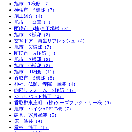
旭市 T様邸（7）
神栖市 S様邸（7）
施工紹介（4）
旭市 H倉庫（1）
匝瑳市 (株)Ｙ工場様（8）
旭市 K様邸（8）
玄関ドア 再生リフレッシュ（4）
旭市 SJ様邸（7）
匝瑳市 A様邸（1）
旭市 A様邸（8）
旭市 O様邸（8）
旭市 IH様邸（11）
香取市 S様邸（8）
神社、仏閣、寺院 塗装（4）
内部リフォーム S様邸（3）
ジョリパット施工（4）
香取郡東庄町 (株)ケーズファクトリー様（9）
旭市 ハイツAPPLE様（7）
建具、家具塗装（5）
床 塗装（9）
看板 施工（1）