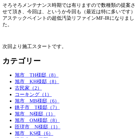
そろそろメンテナンス時期では有りますので数種類の提案さ
せて頂き、今回は、というか今回も（最近は特に多いです）
アステックペイントの超低汚染リファインMF-IRになりまし
た。
次回より施工スタートです。
カテゴリー
旭市 TH様邸（8）
旭市 KH様邸（8）
古民家（2）
コーキング（1）
旭市 MB様邸（6）
銚子市 T様邸（7）
旭市 N様邸（1）
旭市 OM様邸（8）
匝瑳市 N様邸（1）
旭市 KS様（6）